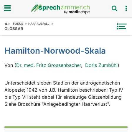
Fokus
FOKUS
HAARAUSFALL
GLOSSAR
Krankheitsbilder
Hamilton-Norwood-Skala
Symptome
Von (
Dr. med. Fritz Grossenbacher
,
Doris Zumbühl
)
Untersuchungen
News
Unterscheidet sieben Stadien der androgenetischen
Alopezie; 1942 von J.B. Hamilton beschrieben; Typ IV
Ratgeber
bis Typ VII steht dabei für eindeutige Glatzenbildung
Siehe Broschüre "Anlagebedingter Haarverlust".
Rubriken