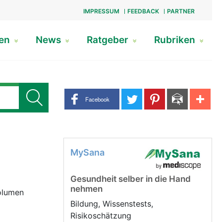
IMPRESSUM
FEEDBACK
PARTNER
gen
News
Ratgeber
Rubriken
Share buttons
Facebook
MySana
Gesundheit selber in die Hand
nehmen
Volumen
Bildung, Wissenstests,
Risikoschätzung