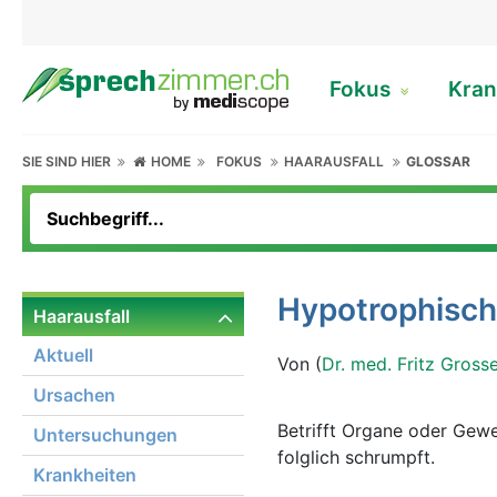
Fokus
Kran
SIE SIND HIER
HOME
FOKUS
HAARAUSFALL
GLOSSAR
Hypotrophisch
Haarausfall
Aktuell
Von (
Dr. med. Fritz Gross
Ursachen
Betrifft Organe oder Gew
Untersuchungen
folglich schrumpft.
Krankheiten