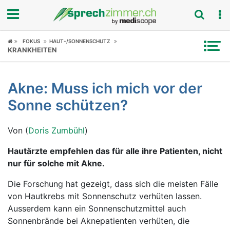
Fokus
FOKUS
HAUT-/SONNENSCHUTZ
KRANKHEITEN
Krankheitsbilder
Akne: Muss ich mich vor der
Symptome
Sonne schützen?
Untersuchungen
Von (
Doris Zumbühl
)
News
Hautärzte empfehlen das für alle ihre Patienten, nicht
nur für solche mit Akne.
Ratgeber
Die Forschung hat gezeigt, dass sich die meisten Fälle
Rubriken
von Hautkrebs mit Sonnenschutz verhüten lassen.
Ausserdem kann ein Sonnenschutzmittel auch
Sonnenbrände bei Aknepatienten verhüten, die