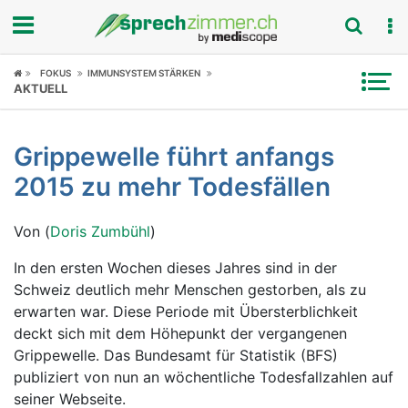
Fokus
FOKUS
IMMUNSYSTEM STÄRKEN
AKTUELL
Krankheitsbilder
Grippewelle führt anfangs
Symptome
2015 zu mehr Todesfällen
Untersuchungen
Von (
Doris Zumbühl
)
News
In den ersten Wochen dieses Jahres sind in der
Schweiz deutlich mehr Menschen gestorben, als zu
Ratgeber
erwarten war. Diese Periode mit Übersterblichkeit
deckt sich mit dem Höhepunkt der vergangenen
Rubriken
Grippewelle. Das Bundesamt für Statistik (BFS)
publiziert von nun an wöchentliche Todesfallzahlen auf
seiner Webseite.