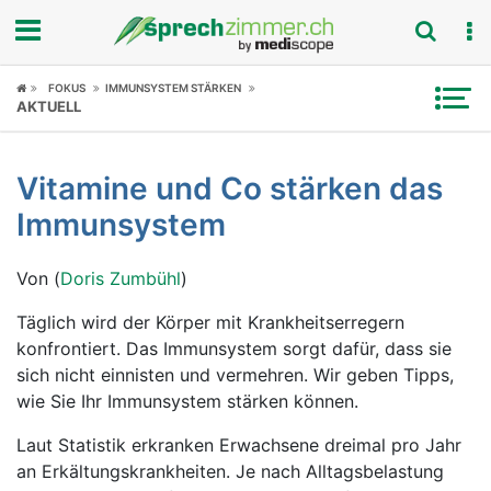
Fokus
FOKUS
IMMUNSYSTEM STÄRKEN
AKTUELL
Krankheitsbilder
Vitamine und Co stärken das
Symptome
Immunsystem
Untersuchungen
Von (
Doris Zumbühl
)
News
Täglich wird der Körper mit Krankheitserregern
konfrontiert. Das Immunsystem sorgt dafür, dass sie
Ratgeber
sich nicht einnisten und vermehren. Wir geben Tipps,
wie Sie Ihr Immunsystem stärken können.
Rubriken
Laut Statistik erkranken Erwachsene dreimal pro Jahr
an Erkältungskrankheiten. Je nach Alltagsbelastung