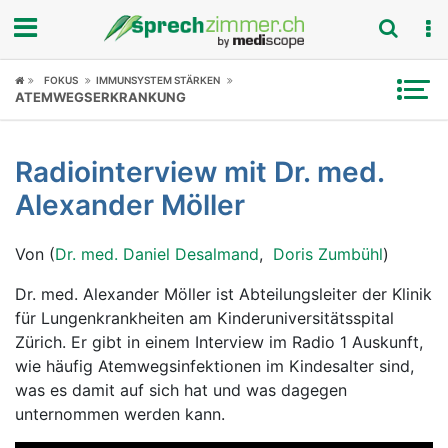
Fokus
FOKUS
IMMUNSYSTEM STÄRKEN
ATEMWEGSERKRANKUNG
Krankheitsbilder
Radiointerview mit Dr. med.
Symptome
Alexander Möller
Untersuchungen
Von (
Dr. med. Daniel Desalmand
,
Doris Zumbühl
)
News
Dr. med. Alexander Möller ist Abteilungsleiter der Klinik
für Lungenkrankheiten am Kinderuniversitätsspital
Ratgeber
Zürich. Er gibt in einem Interview im Radio 1 Auskunft,
wie häufig Atemwegsinfektionen im Kindesalter sind,
Rubriken
was es damit auf sich hat und was dagegen
unternommen werden kann.