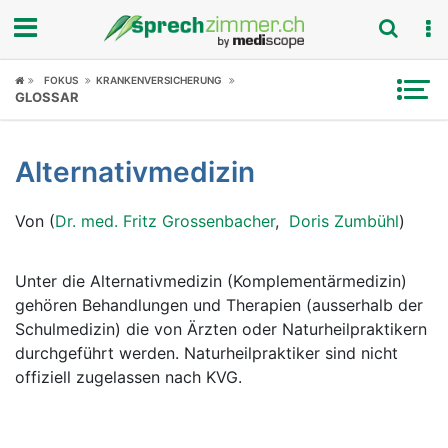
Fokus
FOKUS
KRANKENVERSICHERUNG
GLOSSAR
Krankheitsbilder
Alternativmedizin
Symptome
Von (
Dr. med. Fritz Grossenbacher
,
Doris Zumbühl
)
Untersuchungen
News
Unter die Alternativmedizin (Komplementärmedizin)
gehören Behandlungen und Therapien (ausserhalb der
Ratgeber
Schulmedizin) die von Ärzten oder Naturheilpraktikern
durchgeführt werden. Naturheilpraktiker sind nicht
Rubriken
offiziell zugelassen nach KVG.