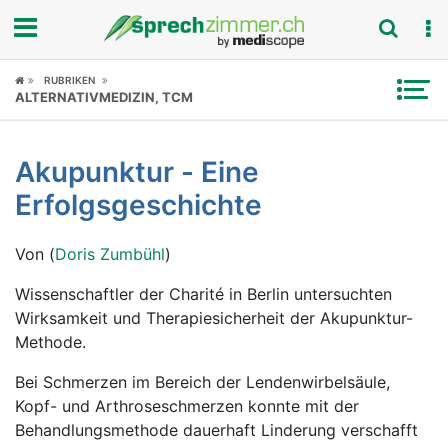
Fokus
RUBRIKEN
ALTERNATIVMEDIZIN, TCM
Krankheitsbilder
Akupunktur - Eine
Symptome
Erfolgsgeschichte
Untersuchungen
Von (
Doris Zumbühl
)
News
Wissenschaftler der Charité in Berlin untersuchten
Wirksamkeit und Therapiesicherheit der Akupunktur-
Ratgeber
Methode.
Rubriken
Bei Schmerzen im Bereich der Lendenwirbelsäule,
Kopf- und Arthroseschmerzen konnte mit der
Behandlungsmethode dauerhaft Linderung verschafft