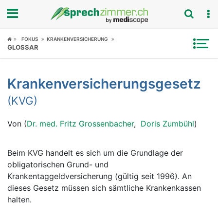
Fokus
FOKUS
KRANKENVERSICHERUNG
GLOSSAR
Krankheitsbilder
Krankenversicherungsgesetz
Symptome
(KVG)
Untersuchungen
Von (
Dr. med. Fritz Grossenbacher
,
Doris Zumbühl
)
News
Beim KVG handelt es sich um die Grundlage der
Ratgeber
obligatorischen Grund- und
Krankentaggeldversicherung (gültig seit 1996). An
Rubriken
dieses Gesetz müssen sich sämtliche Krankenkassen
halten.