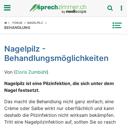
Fokus
FOKUS
NAGELPILZ
BEHANDLUNG
Krankheitsbilder
Nagelpilz -
Symptome
Behandlungsmöglichkeiten
Untersuchungen
Von (
Doris Zumbühl
)
News
Nagelpilz ist eine Pilzinfektion, die sich unter dem
Nagel festsetzt.
Ratgeber
Das macht die Behandlung nicht ganz einfach; eine
Rubriken
Crème oder Salbe wirkt nur oberflächlich und kann
deshalb die Pilzinfektion nicht wirksam bekämpfen.
Tritt eine Nagelpilzinfektion auf, sollten Sie so rasch