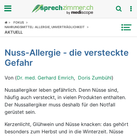
FOKUS
Fokus
NAHRUNGSMITTEL: ALLERGIE, UNVERTRÄGLICHKEIT
AKTUELL
Krankheitsbilder
Nuss-Allergie - die versteckte
Symptome
Gefahr
Untersuchungen
Von (
Dr. med. Gerhard Emrich
,
Doris Zumbühl
)
News
Nussallergiker leben gefährlich. Denn Nüsse sind,
häufig auch versteckt, in vielen Produkten enthalten.
Ratgeber
Der Nussallergiker muss deshalb für den Notfall
gerüstet sein.
Rubriken
Kerzenlicht, Glühwein und Nüsse knacken: das gehört
besonders zum Herbst und in die Winterzeit. Nüsse