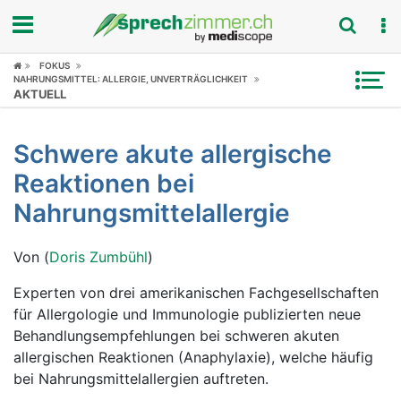
FOKUS
Fokus
NAHRUNGSMITTEL: ALLERGIE, UNVERTRÄGLICHKEIT
AKTUELL
Krankheitsbilder
Schwere akute allergische
Symptome
Reaktionen bei
Untersuchungen
Nahrungsmittelallergie
News
Von (
Doris Zumbühl
)
Ratgeber
Experten von drei amerikanischen Fachgesellschaften
für Allergologie und Immunologie publizierten neue
Rubriken
Behandlungsempfehlungen bei schweren akuten
allergischen Reaktionen (Anaphylaxie), welche häufig
bei Nahrungsmittelallergien auftreten.