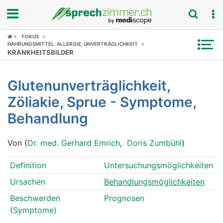
FOKUS
Fokus
NAHRUNGSMITTEL: ALLERGIE, UNVERTRÄGLICHKEIT
KRANKHEITSBILDER
Krankheitsbilder
Glutenunverträglichkeit,
Symptome
Zöliakie, Sprue - Symptome,
Untersuchungen
Behandlung
News
Von (
Dr. med. Gerhard Emrich
,
Doris Zumbühl
)
Ratgeber
Definition
Untersuchungsmöglichkeiten
Ursachen
Behandlungsmöglichkeiten
Rubriken
Beschwerden
Prognosen
(Symptome)