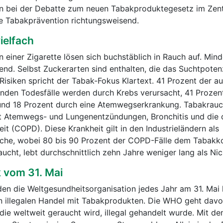
n bei der Debatte zum neuen Tabakproduktegesetz im Zen
ie Tabakprävention richtungsweisend.
ielfach
 einer Zigarette lösen sich buchstäblich in Rauch auf. Min
end. Selbst Zuckerarten sind enthalten, die das Suchtpoten
Risiken spricht der Tabak-Fokus Klartext. 41 Prozent der au
en Todesfälle werden durch Krebs verursacht, 41 Prozent
 und 18 Prozent durch eine Atemwegserkrankung. Tabakrauc
t Atemwegs- und Lungenentzündungen, Bronchitis und die 
t (COPD). Diese Krankheit gilt in den Industrieländern als
ache, wobei 80 bis 90 Prozent der COPD-Fälle dem Tabak
aucht, lebt durchschnittlich zehn Jahre weniger lang als Ni
 vom 31. Mai
en die Weltgesundheitsorganisation jedes Jahr am 31. Mai l
en illegalen Handel mit Tabakprodukten. Die WHO geht davo
 die weltweit geraucht wird, illegal gehandelt wurde. Mit d