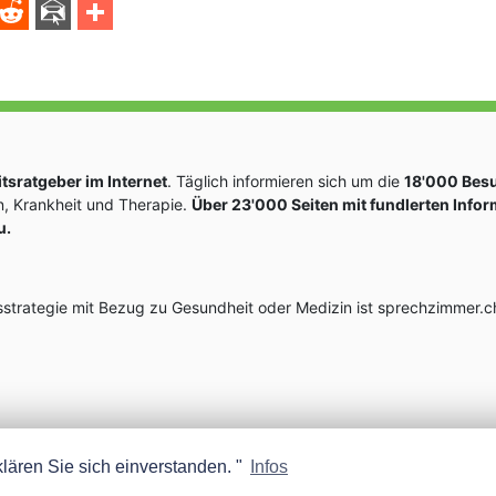
sratgeber im Internet
. Täglich informieren sich um die
18'000 Bes
, Krankheit und Therapie.
Über 23'000 Seiten mit fundlerten Info
u.
rategie mit Bezug zu Gesundheit oder Medizin ist sprechzimmer.ch
lären Sie sich einverstanden. "
Infos
MEDISCOPE AG E-MAIL:
INFO@MEDISCOPE.CH