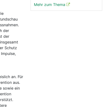
Mehr zum Thema
ie
 Rundschau
assnahmen.
h der
st der
 insgesamt
Der Schutz
 Impulse,
slich an. Für
vention aus.
e sowie ein
ention
stützt.
tere