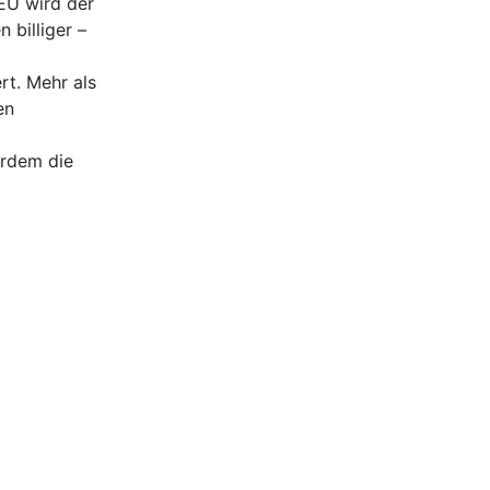
EU wird der
 billiger –
rt. Mehr als
en
erdem die