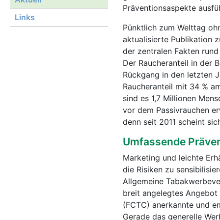
Präventionsaspekte ausführ
Links
Pünktlich zum Welttag oh
aktualisierte Publikation
der zentralen Fakten run
Der Raucheranteil in der 
Rückgang in den letzten J
Raucheranteil mit 34 % a
sind es 1,7 Millionen Men
vor dem Passivrauchen erw
denn seit 2011 scheint sic
Umfassende Prävent
Marketing und leichte Erh
die Risiken zu sensibilisi
Allgemeine Tabakwerbever
breit angelegtes Angebo
(FCTC) anerkannte und em
Gerade das generelle Wer