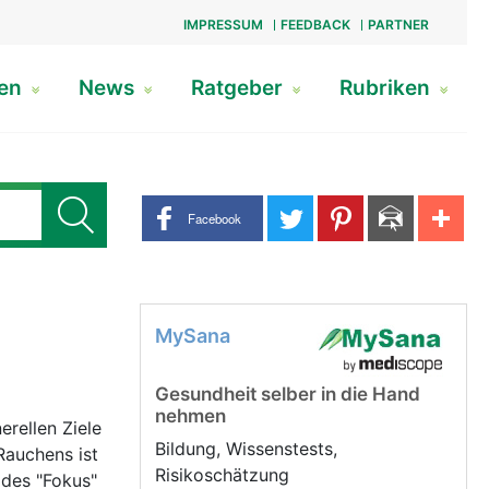
IMPRESSUM
FEEDBACK
PARTNER
gen
News
Ratgeber
Rubriken
Share buttons
Facebook
MySana
Gesundheit selber in die Hand
nehmen
rellen Ziele
Bildung, Wissenstests,
Rauchens ist
Risikoschätzung
 des "Fokus"