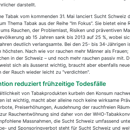
licher darstellt.
ne Tabak vom kommenden 31. Mai lanciert Sucht Schweiz d
 zum Thema Tabak aus der Reihe "Im Fokus". Sie bietet eine
d ums Rauchen, der Problemlast, Risiken und präventiven M
Bevölkerung ab 15 Jahren sank bis 2013 auf 25 %, wobei sic
ahren deutlich verlangsamte. Bei den 25- bis 34-Jährigen i
m höchsten. Nach wie vor rauchen mehr Männer als Frauen;
schen in der Schweiz – und noch mehr rauchen passiv mit. 
eist sich als äusserst wichtig, braucht aber ebenfalls neue
h der Rauch wieder leicht zu "verdichten".
ion reduziert frühzeitige Todesfälle
ältlichkeit von Tabakprodukten kurbeln den Konsum nachwei
eren ist wichtig, macht aber alleine noch keine wirksame Prä
bote, Preiserhöhungen, Ausdehnung der rauchfreien Räum
t zur Rauchentwöhnung sind daher von der WHO-Tabakkonv
pfohlene Massnahmen, die Sucht Schweiz umfassend unter
be- und Sponsoringverbot steht für Sucht Schweiz und wei