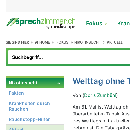
Fokus
Kran
SIE SIND HIER
HOME
FOKUS
NIKOTINSUCHT
AKTUELL
Welttag ohne 
Nikotinsucht
Fakten
Von (
Doris Zumbühl
)
Krankheiten durch
Am 31. Mai ist Welttag oh
Rauchen
überarbeiteten Tabak-Ausg
Rauchstopp-Hilfen
des Welttags mit aktuelle
gebremst. Die Tabakpräve
Aktuell