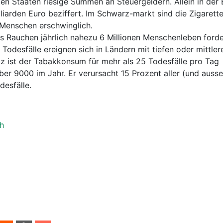
n Staaten riesige Summen an Steuergeldern. Allein in der 
lliarden Euro beziffert. Im Schwarz-markt sind die Zigaretten
 Menschen erschwinglich.
 Rauchen jährlich nahezu 6 Millionen Menschenleben forde
Todesfälle ereignen sich in Ländern mit tiefen oder mittler
z ist der Tabakkonsum für mehr als 25 Todesfälle pro Tag
über 9000 im Jahr. Er verursacht 15 Prozent aller (und auss
esfälle.
h