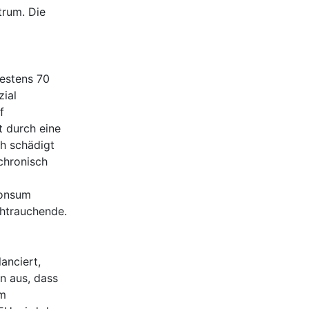
trum. Die
destens 70
zial
f
 durch eine
h schädigt
chronisch
konsum
chtrauchende.
anciert,
n aus, dass
em