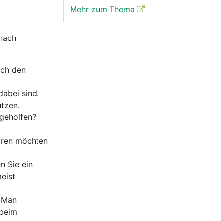
Mehr zum Thema
 nach
ich den
dabei sind.
ützen.
 geholfen?
hören möchten
n Sie ein
eist
. Man
 beim