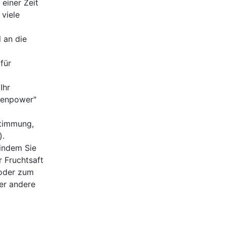
einer Zeit
 viele
 an die
für
Ihr
tenpower"
stimmung,
).
 indem Sie
r Fruchtsaft
 oder zum
er andere