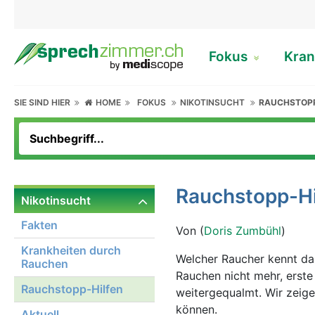
Fokus
Kran
SIE SIND HIER
HOME
FOKUS
NIKOTINSUCHT
RAUCHSTOPP
Rauchstopp-Hi
Nikotinsucht
Fakten
Von (
Doris Zumbühl
)
Krankheiten durch
Welcher Raucher kennt da
Rauchen
Rauchen nicht mehr, erste
Rauchstopp-Hilfen
weitergequalmt. Wir zeige
können.
Aktuell