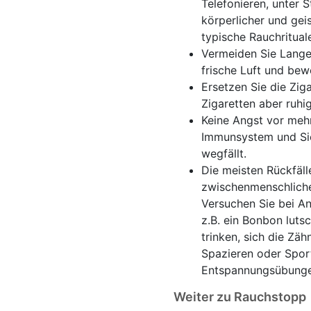
Telefonieren, unter 
körperlicher und gei
typische Rauchritua
Vermeiden Sie Langew
frische Luft und bew
Ersetzen Sie die Zig
Zigaretten aber ruhi
Keine Angst vor mehr
Immunsystem und Sie
wegfällt.
Die meisten Rückfäll
zwischenmenschliche 
Versuchen Sie bei An
z.B. ein Bonbon luts
trinken, sich die Z
Spazieren oder Spor
Entspannungsübunge
Weiter zu Rauchstopp