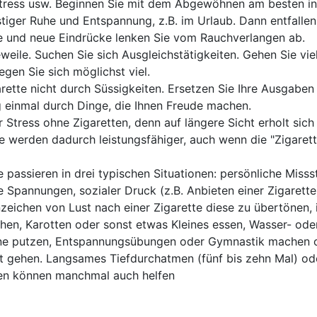
Stress usw. Beginnen Sie mit dem Abgewöhnen am besten in 
stiger Ruhe und Entspannung, z.B. im Urlaub. Dann entfallen
le und neue Eindrücke lenken Sie vom Rauchverlangen ab.
eile. Suchen Sie sich Ausgleichstätigkeiten. Gehen Sie viel
egen Sie sich möglichst viel.
arette nicht durch Süssigkeiten. Ersetzen Sie Ihre Ausgaben 
g einmal durch Dinge, die Ihnen Freude machen.
 Stress ohne Zigaretten, denn auf längere Sicht erholt sich 
 werden dadurch leistungsfähiger, auch wenn die "Zigaret
e passieren in drei typischen Situationen: persönliche Miss
Spannungen, sozialer Druck (z.B. Anbieten einer Zigarette
zeichen von Lust nach einer Zigarette diese zu übertönen,
chen, Karotten oder sonst etwas Kleines essen, Wasser- ode
ähne putzen, Entspannungsübungen oder Gymnastik machen
t gehen. Langsames Tiefdurchatmen (fünf bis zehn Mal) od
n können manchmal auch helfen