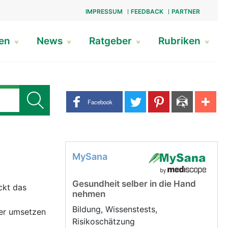
IMPRESSUM
FEEDBACK
PARTNER
gen
News
Ratgeber
Rubriken
Share buttons
Facebook
MySana
Gesundheit selber in die Hand
ckt das
nehmen
Bildung, Wissenstests,
ser umsetzen
Risikoschätzung