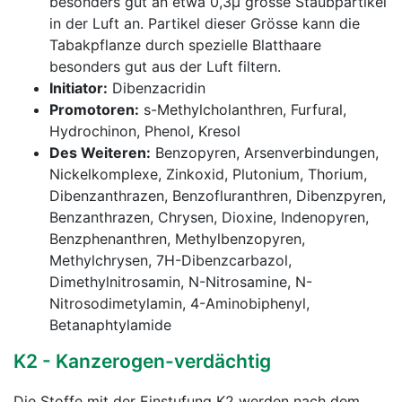
besonders gut an etwa 0,3µ grosse Staubpartikel
in der Luft an. Partikel dieser Grösse kann die
Tabakpflanze durch spezielle Blatthaare
besonders gut aus der Luft filtern.
Initiator:
Dibenzacridin
Promotoren:
s-Methylcholanthren, Furfural,
Hydrochinon, Phenol, Kresol
Des Weiteren:
Benzopyren, Arsenverbindungen,
Nickelkomplexe, Zinkoxid, Plutonium, Thorium,
Dibenzanthrazen, Benzofluranthren, Dibenzpyren,
Benzanthrazen, Chrysen, Dioxine, Indenopyren,
Benzphenanthren, Methylbenzopyren,
Methylchrysen, 7H-Dibenzcarbazol,
Dimethylnitrosamin, N-Nitrosamine, N-
Nitrosodimetylamin, 4-Aminobiphenyl,
Betanaphtylamide
K2 - Kanzerogen-verdächtig
Die Stoffe mit der Einstufung K2 werden nach dem