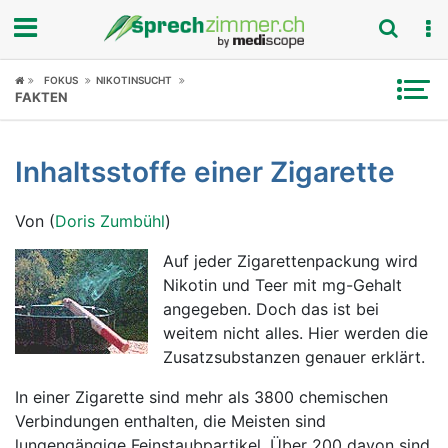
Fokus
FOKUS
NIKOTINSUCHT
FAKTEN
Krankheitsbilder
Inhaltsstoffe einer Zigarette
Symptome
Von (
Doris Zumbühl
)
Untersuchungen
Auf jeder Zigarettenpackung wird
News
Nikotin und Teer mit mg-Gehalt
angegeben. Doch das ist bei
Ratgeber
weitem nicht alles. Hier werden die
Zusatzsubstanzen genauer erklärt.
Rubriken
In einer Zigarette sind mehr als 3800 chemischen
Verbindungen enthalten, die Meisten sind
lungengängige Feinstaubpartikel. Über 200 davon sind