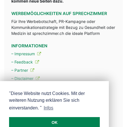
kommen neue Seiten dazu.
WERBEMÖGLICHKEITEN AUF SPRECHZIMMER
Für Ihre Werbebotschaft, PR-Kampagne oder
Kommunikationsstrategie mit Bezug zu Gesundheit oder
Medizin ist sprechzimmer.ch die ideale Platform
INFORMATIONEN
– Impressum
– Feedback
– Partner
– Disclaimer
– Datenschutzerklärung / Privacy Policy
"Diese Website nutzt Cookies. Mit der
weiteren Nutzung erklären Sie sich
– Werbung
einverstanden. "
Infos
– Mehr über unsere Experten
OK