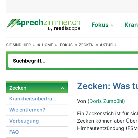
Fokus
Kran
SIE SIND HIER
HOME
FOKUS
ZECKEN
AKTUELL
Zecken: Was t
Zecken
Krankheitsübertragung
Von (
Doris Zumbühl
)
Wie entfernen?
Ein Zeckenstich ist für s
Vorbeugung
Zecken können aber Übert
Hirnhautentzündung (FSME)
FAQ