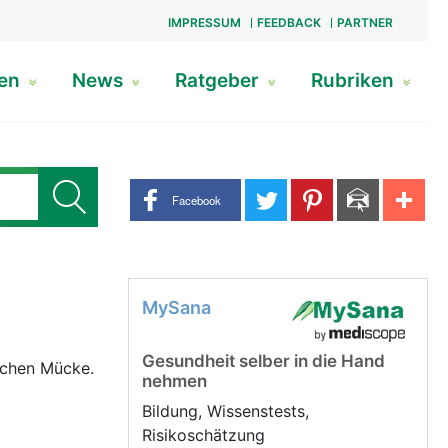
IMPRESSUM
FEEDBACK
PARTNER
gen
News
Ratgeber
Rubriken
Share buttons
Facebook
MySana
Gesundheit selber in die Hand
ischen Mücke.
nehmen
Bildung, Wissenstests,
Risikoschätzung