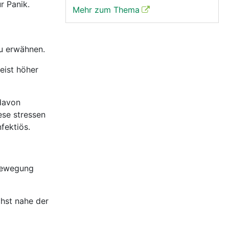
r Panik.
Mehr zum Thema
zu erwähnen.
meist höher
 davon
ese stressen
fektiös.
gbewegung
chst nahe der