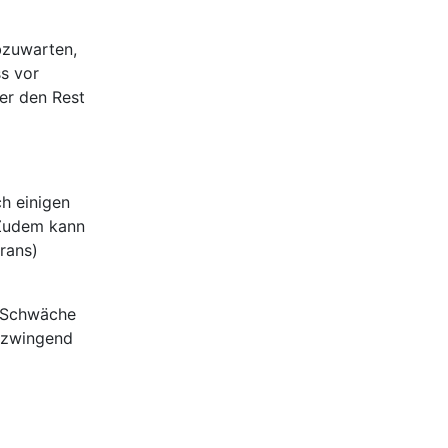
abzuwarten,
ss vor
der den Rest
h einigen
 Zudem kann
rans)
e Schwäche
s zwingend