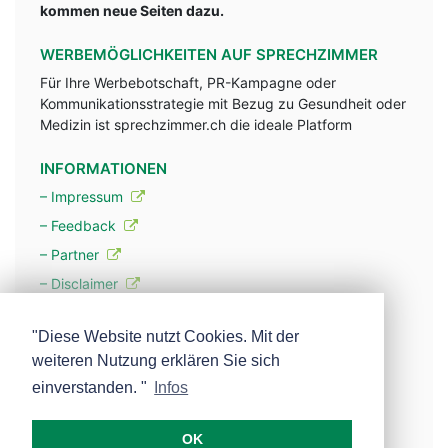
kommen neue Seiten dazu.
WERBEMÖGLICHKEITEN AUF SPRECHZIMMER
Für Ihre Werbebotschaft, PR-Kampagne oder
Kommunikationsstrategie mit Bezug zu Gesundheit oder
Medizin ist sprechzimmer.ch die ideale Platform
INFORMATIONEN
– Impressum
– Feedback
– Partner
– Disclaimer
– Datenschutzerklärung / Privacy Policy
"Diese Website nutzt Cookies. Mit der
weiteren Nutzung erklären Sie sich
– Werbung
einverstanden. "
Infos
– Mehr über unsere Experten
OK