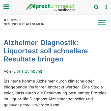
Fokus
NEWS
GESUNDHEIT ALLGEMEIN
Krankheitsbilder
Alzheimer-Diagnostik:
Symptome
Liquortest soll schnellere
Untersuchungen
Resultate bringen
News
Von (
Doris Zumbühl
)
Ratgeber
Bis heute konnte Alzheimer durch klinische oder
bildgebende Verfahren entdeckt werden. Eine Studie
Rubriken
zeigt, dass durch die Bestimmung bestimmter Proteine
im Liquor die Diagnose Alzheimer schneller und
genauer gestellt werden kann.