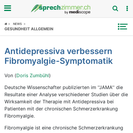
Fokus
NEWS
GESUNDHEIT ALLGEMEIN
Krankheitsbilder
Antidepressiva verbessern
Symptome
Fibromyalgie-Symptomatik
Untersuchungen
Von (
Doris Zumbühl
)
News
Deutsche Wissenschafter publizierten im ''JAMA'' die
Resultate einer Analyse verschiedener Studien über die
Ratgeber
Wirksamkeit der Therapie mit Antidepressiva bei
Patienten mit der chronischen Schmerzerkrankung
Rubriken
Fibromyalgie.
Fibromyalgie ist eine chronische Schmerzerkrankung