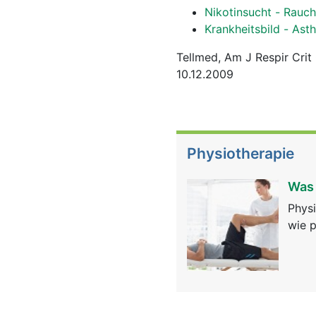
Nikotinsucht - Rauc
Krankheitsbild - Ast
Tellmed, Am J Respir Cri
10.12.2009
Physiotherapie
Was 
Physi
wie p