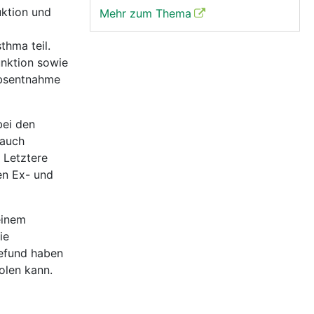
uktion und
Mehr zum Thema
hma teil.
nktion sowie
ebsentnahme
bei den
 auch
 Letztere
en Ex- und
einem
ie
befund haben
olen kann.