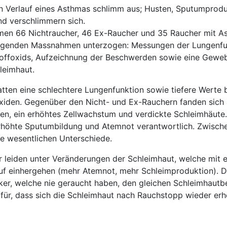
en Verlauf eines Asthmas schlimm aus; Husten, Sputumprod
d verschlimmern sich.
en 66 Nichtraucher, 46 Ex-Raucher und 35 Raucher mit Ast
olgenden Massnahmen unterzogen: Messungen der Lungenfu
toffoxids, Aufzeichnung der Beschwerden sowie eine Gew
leimhaut.
ten eine schlechtere Lungenfunktion sowie tiefere Werte 
xiden. Gegenüber den Nicht- und Ex-Rauchern fanden sich
en, ein erhöhtes Zellwachstum und verdickte Schleimhäute.
erhöhte Sputumbildung und Atemnot verantwortlich. Zwisch
e wesentlichen Unterschiede.
r leiden unter Veränderungen der Schleimhaut, welche mit 
uf einhergehen (mehr Atemnot, mehr Schleimproduktion). D
ker, welche nie geraucht haben, den gleichen Schleimhaut
für, dass sich die Schleimhaut nach Rauchstopp wieder erh