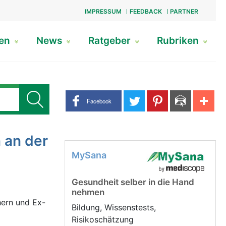
IMPRESSUM
FEEDBACK
PARTNER
gen
News
Ratgeber
Rubriken
Share buttons
Facebook
 an der
MySana
Gesundheit selber in die Hand
nehmen
hern und Ex-
Bildung, Wissenstests,
Risikoschätzung