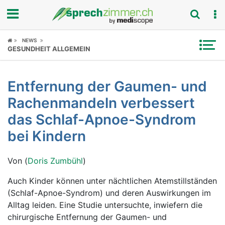
Fokus
NEWS
GESUNDHEIT ALLGEMEIN
Krankheitsbilder
Entfernung der Gaumen- und
Symptome
Rachenmandeln verbessert
Untersuchungen
das Schlaf-Apnoe-Syndrom
bei Kindern
News
Von (
Doris Zumbühl
)
Ratgeber
Auch Kinder können unter nächtlichen Atemstillständen
Rubriken
(Schlaf-Apnoe-Syndrom) und deren Auswirkungen im
Alltag leiden. Eine Studie untersuchte, inwiefern die
chirurgische Entfernung der Gaumen- und