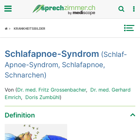
Fokus
KRANKHEITSBILDER
Krankheitsbilder
Schlafapnoe-Syndrom
(Schlaf-
Symptome
Apnoe-Syndrom, Schlafapnoe,
Untersuchungen
Schnarchen)
News
Von (
Dr. med. Fritz Grossenbacher
,
Dr. med. Gerhard
Emrich
,
Doris Zumbühl
)
Ratgeber
Definition
Rubriken