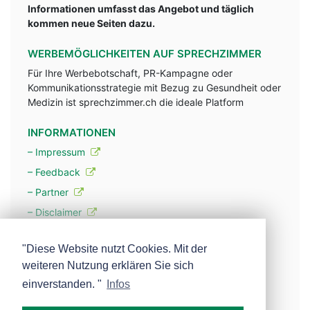
Informationen umfasst das Angebot und täglich
kommen neue Seiten dazu.
WERBEMÖGLICHKEITEN AUF SPRECHZIMMER
Für Ihre Werbebotschaft, PR-Kampagne oder
Kommunikationsstrategie mit Bezug zu Gesundheit oder
Medizin ist sprechzimmer.ch die ideale Platform
INFORMATIONEN
– Impressum
– Feedback
– Partner
– Disclaimer
– Datenschutzerklärung / Privacy Policy
"Diese Website nutzt Cookies. Mit der
weiteren Nutzung erklären Sie sich
– Werbung
einverstanden. "
Infos
– Mehr über unsere Experten