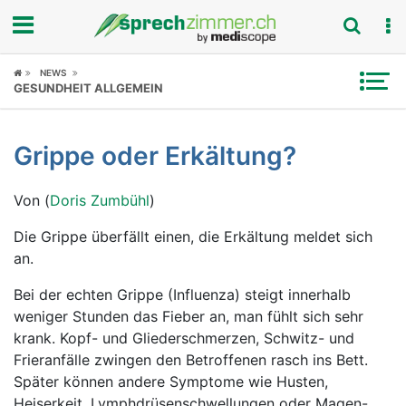
Fokus
NEWS
GESUNDHEIT ALLGEMEIN
Krankheitsbilder
Grippe oder Erkältung?
Symptome
Von (
Doris Zumbühl
)
Untersuchungen
Die Grippe überfällt einen, die Erkältung meldet sich
News
an.
Ratgeber
Bei der echten Grippe (Influenza) steigt innerhalb
weniger Stunden das Fieber an, man fühlt sich sehr
Rubriken
krank. Kopf- und Gliederschmerzen, Schwitz- und
Frieranfälle zwingen den Betroffenen rasch ins Bett.
Später können andere Symptome wie Husten,
Heiserkeit, Lymphdrüsenschwellungen oder Magen-