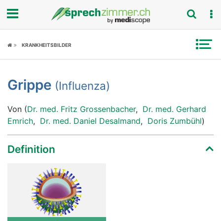
Fokus
KRANKHEITSBILDER
Krankheitsbilder
Grippe
(Influenza)
Symptome
Von (
Dr. med. Fritz Grossenbacher
,
Dr. med. Gerhard
Untersuchungen
Emrich
,
Dr. med. Daniel Desalmand
,
Doris Zumbühl
)
News
Definition
Ratgeber
Rubriken