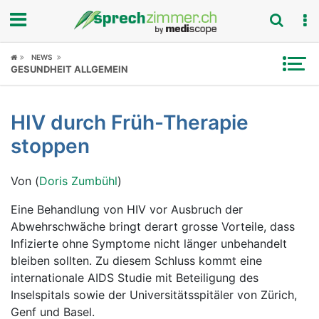
Fokus
NEWS
GESUNDHEIT ALLGEMEIN
Krankheitsbilder
HIV durch Früh-Therapie
Symptome
stoppen
Untersuchungen
Von (
Doris Zumbühl
)
News
Eine Behandlung von HIV vor Ausbruch der
Abwehrschwäche bringt derart grosse Vorteile, dass
Ratgeber
Infizierte ohne Symptome nicht länger unbehandelt
bleiben sollten. Zu diesem Schluss kommt eine
Rubriken
internationale AIDS Studie mit Beteiligung des
Inselspitals sowie der Universitätsspitäler von Zürich,
Genf und Basel.