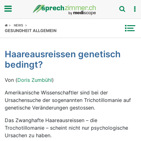
Fokus
NEWS
GESUNDHEIT ALLGEMEIN
Krankheitsbilder
Haareausreissen genetisch
Symptome
bedingt?
Untersuchungen
Von (
Doris Zumbühl
)
News
Amerikanische Wissenschaftler sind bei der
Ursachensuche der sogenannten Trichotillomanie auf
Ratgeber
genetische Veränderungen gestossen.
Rubriken
Das Zwanghafte Haareausreissen – die
Trochotillomanie – scheint nicht nur psychologische
Ursachen zu haben.