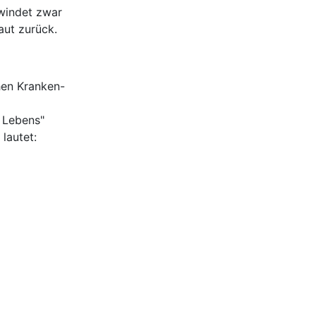
windet zwar
Haut zurück.
hen Kranken-
 Lebens"
lautet: