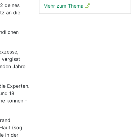
m2 deines
Mehr zum Thema
tz an die
ndlichen
exzesse,
 vergisst
änden Jahre
die Experten.
 und 18
nne können –
brand
 Haut (sog.
e in der