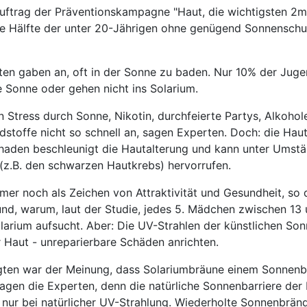
Auftrag der Präventionskampagne "Haut, die wichtigsten 2
die Hälfte der unter 20-Jährigen ohne genügend Sonnenschu
gten gaben an, oft in der Sonne zu baden. Nur 10% der Juge
le Sonne oder gehen nicht ins Solarium.
 Stress durch Sonne, Nikotin, durchfeierte Partys, Alkohol
toffe nicht so schnell an, sagen Experten. Doch: die Haut
chaden beschleunigt die Hautalterung und kann unter Umst
(z.B. den schwarzen Hautkrebs) hervorrufen.
mmer noch als Zeichen von Attraktivität und Gesundheit, so 
und, warum, laut der Studie, jedes 5. Mädchen zwischen 13
larium aufsucht. Aber: Die UV-Strahlen der künstlichen So
 Haut - unreparierbare Schäden anrichten.
ragten war der Meinung, dass Solariumbräune einem Sonnen
sagen die Experten, denn die natürliche Sonnenbarriere der
 nur bei natürlicher UV-Strahlung. Wiederholte Sonnenbränd