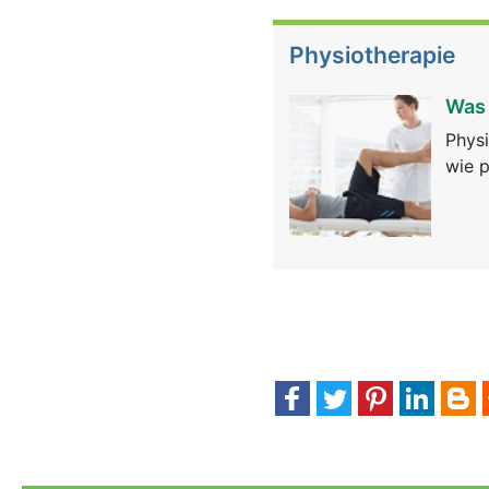
Physiotherapie
Was 
Physi
wie p