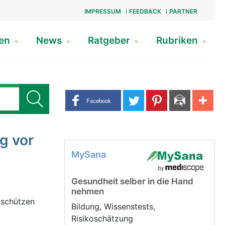
IMPRESSUM
FEEDBACK
PARTNER
gen
News
Ratgeber
Rubriken
Share buttons
Facebook
g vor
MySana
Gesundheit selber in die Hand
nehmen
 schützen
Bildung, Wissenstests,
Risikoschätzung