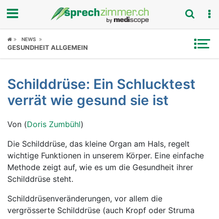
Fokus
NEWS
GESUNDHEIT ALLGEMEIN
Krankheitsbilder
Schilddrüse: Ein Schlucktest
Symptome
verrät wie gesund sie ist
Untersuchungen
Von (
Doris Zumbühl
)
News
Die Schilddrüse, das kleine Organ am Hals, regelt
wichtige Funktionen in unserem Körper. Eine einfache
Ratgeber
Methode zeigt auf, wie es um die Gesundheit ihrer
Schilddrüse steht.
Rubriken
Schilddrüsenveränderungen, vor allem die
vergrösserte Schilddrüse (auch Kropf oder Struma