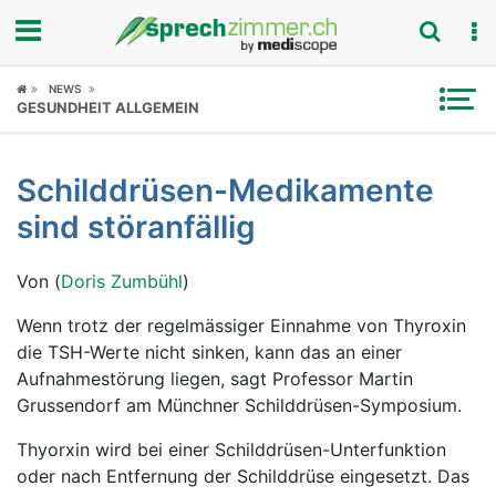
Fokus
NEWS
GESUNDHEIT ALLGEMEIN
Krankheitsbilder
Schilddrüsen-Medikamente
Symptome
sind störanfällig
Untersuchungen
Von (
Doris Zumbühl
)
News
Wenn trotz der regelmässiger Einnahme von Thyroxin
die TSH-Werte nicht sinken, kann das an einer
Ratgeber
Aufnahmestörung liegen, sagt Professor Martin
Grussendorf am Münchner Schilddrüsen-Symposium.
Rubriken
Thyorxin wird bei einer Schilddrüsen-Unterfunktion
oder nach Entfernung der Schilddrüse eingesetzt. Das