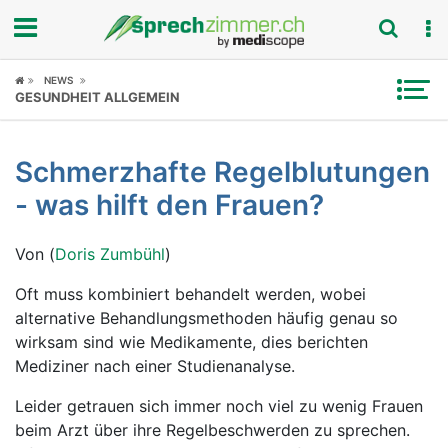
Fokus
NEWS
GESUNDHEIT ALLGEMEIN
Krankheitsbilder
Schmerzhafte Regelblutungen
Symptome
- was hilft den Frauen?
Untersuchungen
Von (
Doris Zumbühl
)
News
Oft muss kombiniert behandelt werden, wobei
alternative Behandlungsmethoden häufig genau so
Ratgeber
wirksam sind wie Medikamente, dies berichten
Mediziner nach einer Studienanalyse.
Rubriken
Leider getrauen sich immer noch viel zu wenig Frauen
beim Arzt über ihre Regelbeschwerden zu sprechen.