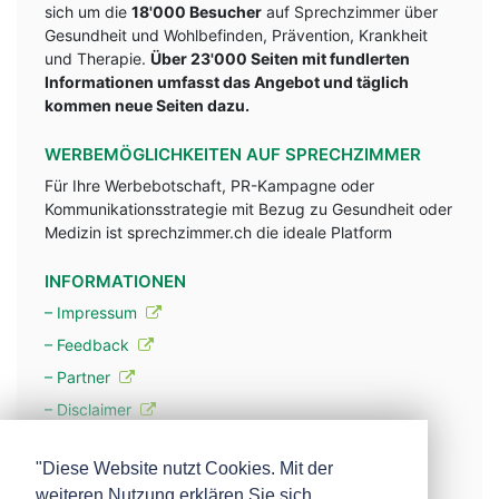
sich um die
18'000 Besucher
auf Sprechzimmer über
Gesundheit und Wohlbefinden, Prävention, Krankheit
und Therapie.
Über 23'000 Seiten mit fundlerten
Informationen umfasst das Angebot und täglich
kommen neue Seiten dazu.
WERBEMÖGLICHKEITEN AUF SPRECHZIMMER
Für Ihre Werbebotschaft, PR-Kampagne oder
Kommunikationsstrategie mit Bezug zu Gesundheit oder
Medizin ist sprechzimmer.ch die ideale Platform
INFORMATIONEN
– Impressum
– Feedback
– Partner
– Disclaimer
– Datenschutzerklärung / Privacy Policy
"Diese Website nutzt Cookies. Mit der
weiteren Nutzung erklären Sie sich
– Werbung