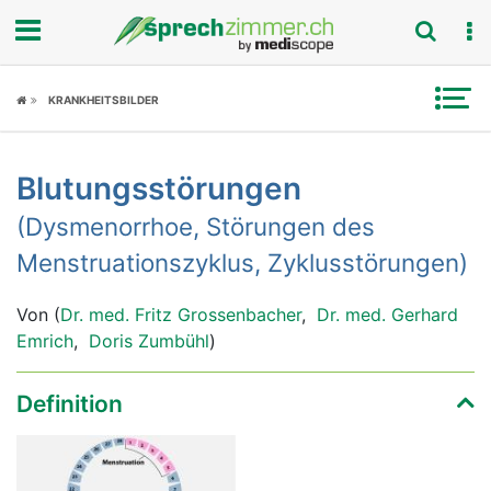
Fokus
KRANKHEITSBILDER
Krankheitsbilder
Blutungsstörungen
Symptome
(Dysmenorrhoe, Störungen des
Untersuchungen
Menstruationszyklus, Zyklusstörungen)
News
Von (
Dr. med. Fritz Grossenbacher
,
Dr. med. Gerhard
Emrich
,
Doris Zumbühl
)
Ratgeber
Definition
Rubriken