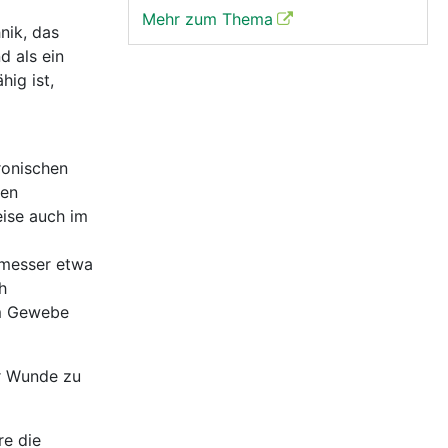
Mehr zum Thema
nik, das
d als ein
hig ist,
ronischen
den
eise auch im
hmesser etwa
h
em Gewebe
er Wunde zu
re die