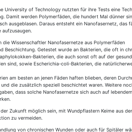
e University of Technology nutzten für ihre Tests eine Tech
g. Damit werden Polymerfäden, die hundert Mal dünner sin
sch ausgeblasen. Daraus entsteht ein Nanofasernetz, das fä
e aufzusaugen.
en die Wissenschaftler Nanofasernetze aus Polymerfäden
nd Beschichtung. Getestet wurde an Bakterien, die oft in ch
aphylokokken-Bakterien, die auch sonst oft auf der gesun
en sind, sowie Escherichia-coli-Bakterien, die natürlicherw
erien am besten an jenen Fäden haften blieben, deren Durc
und die zusätzlich speziell beschichtet waren. Weitere noc
ergaben, dass solche Nanofasernetze sich auch auf lebend
rken.
in der Zukunft möglich sein, mit Wundpflastern Keime aus d
ktion zu vermeiden.
andlung von chronischen Wunden oder auch für Spitäler wä