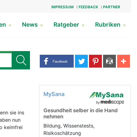
IMPRESSUM
FEEDBACK
PARTNER
gen
News
Ratgeber
Rubriken
Share buttons
Facebook
MySana
Gesundheit selber in die Hand
nn sie ins
nehmen
haben nun
Bildung, Wissenstests,
o keimfrei
Risikoschätzung