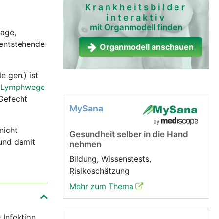
Krankheitsbilder
interaktiv
mit Organmodell finden
Lage,
 entstehende
Organmodell anschauen
e gen.) ist
e
Lymphwege
 Gefecht
MySana
nicht
Gesundheit selber in die Hand
 und damit
nehmen
Bildung, Wissenstests,
Risikoschätzung
Mehr zum Thema
 Infektion