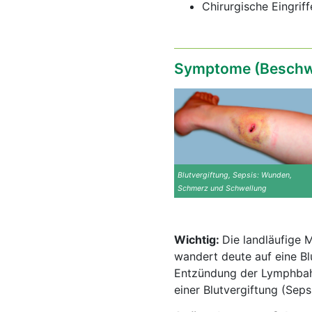
Chirurgische Eingriff
Symptome (Beschw
Blutvergiftung, Sepsis: Wunden,
Schmerz und Schwellung
Wichtig:
Die landläufige 
wandert deute auf eine Blu
Entzündung der Lymphbah
einer Blutvergiftung (Sep