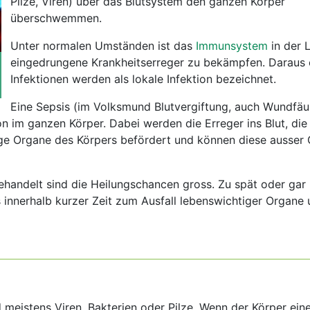
Pilze, Viren) über das Blutsystem den ganzen Körper
überschwemmen.
Unter normalen Umständen ist das
Immunsystem
in der 
eingedrungene Krankheitserreger zu bekämpfen. Daraus
Infektionen werden als lokale Infektion bezeichnet.
Eine Sepsis (im Volksmund Blutvergiftung, auch Wundfäul
ion im ganzen Körper. Dabei werden die Erreger ins Blut, di
ige Organe des Körpers befördert und können diese ausser
ehandelt sind die Heilungschancen gross. Zu spät oder gar 
s innerhalb kurzer Zeit zum Ausfall lebenswichtiger Organe
 meistens Viren, Bakterien oder Pilze. Wenn der Körper eine