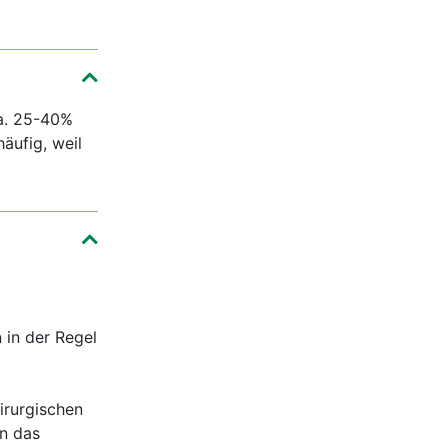
Ca. 25-40%
äufig, weil
 in der Regel
irurgischen
en das