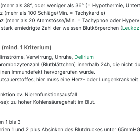
mehr als 38°, oder weniger als 36° (= Hypothermie, Unter
z (mehr als 100 Schläge/Min. = Tachykardie)
z (mehr als 20 Atemstösse/Min. = Tachypnoe oder Hyperve
 stark erniedrigte Zahl der weissen Blutkörperchen (
Leukoz
 (mind. 1 Kriterium)
irnströme, Verwirrung, Unruhe,
Delirium
rombozytenzahl (Blutblättchen) innerhalb 24h, die nicht du
einen Immundefekt hervorgerufen wurde.
utsauerstoffes; hier muss eine Herz- oder Lungenkrankheit
nktion ev. Nierenfunktionsausfall
e): zu hoher Kohlensäuregehalt im Blut.
en 1 bis 3
erien 1 und 2 plus Absinken des Blutdruckes unter 65mmHG