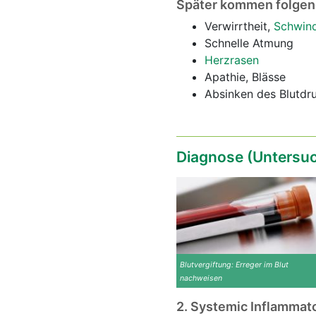
Später kommen folge
Verwirrtheit,
Schwind
Schnelle Atmung
Herzrasen
Apathie, Blässe
Absinken des Blutd
Diagnose (Untersu
Blutvergiftung: Erreger im Blut
nachweisen
2. Systemic Inflammato