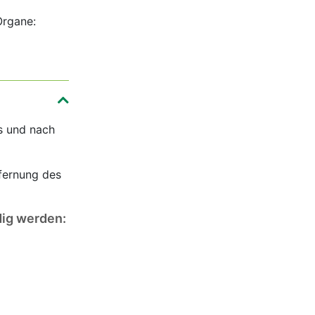
Organe:
s und nach
tfernung des
ig werden: