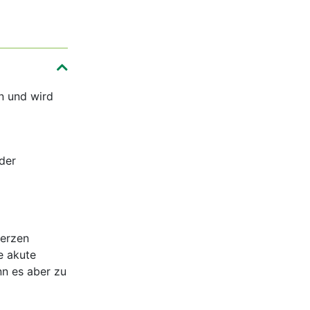
en und wird
der
Herzen
e akute
nn es aber zu