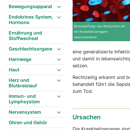
Bewegungsapparat
Endokrines System,
Hormone
Blutvergiftung: das Blutsystem wir
Ernährung und
mit Krankheitserregern
Stoffwechsel
überschwemmt
Geschlechtsorgane
eine generalisierte Infekt
und damit in lebenswicht
Harnwege
setzen.
Haut
Rechtzeitig erkannt und b
Herz und
behandelt führt die Sepsi
Blutkreislauf
zum Tod.
Immun- und
Lymphsystem
Nervensystem
Ursachen
Ohren und Gehör
Die Krankheitserreger sind