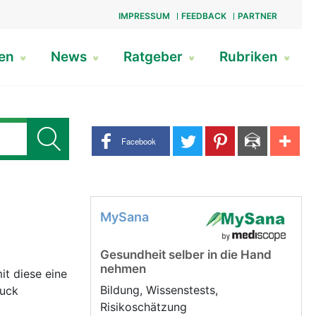
IMPRESSUM
FEEDBACK
PARTNER
gen
News
Ratgeber
Rubriken
Share buttons
Facebook
MySana
Gesundheit selber in die Hand
nehmen
t diese eine
Bildung, Wissenstests,
ruck
Risikoschätzung