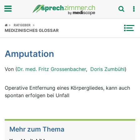
Fokus
RATGEBER
MEDIZINISCHES GLOSSAR
Krankheitsbilder
Amputation
Symptome
Von (
Dr. med. Fritz Grossenbacher
,
Doris Zumbühl
)
Untersuchungen
News
Operative Entfernung eines Körpergliedes, kann auch
spontan erfolgen bei Unfall
Ratgeber
Rubriken
Mehr zum Thema