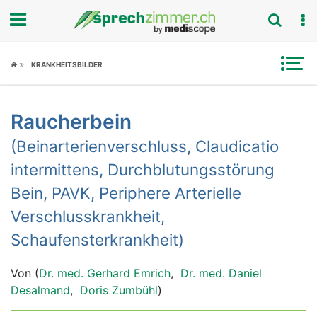
Fokus
KRANKHEITSBILDER
Krankheitsbilder
Raucherbein
Symptome
(Beinarterienverschluss, Claudicatio
Untersuchungen
intermittens, Durchblutungsstörung
Bein, PAVK, Periphere Arterielle
News
Verschlusskrankheit,
Ratgeber
Schaufensterkrankheit)
Rubriken
Von (
Dr. med. Gerhard Emrich
,
Dr. med. Daniel
Desalmand
,
Doris Zumbühl
)