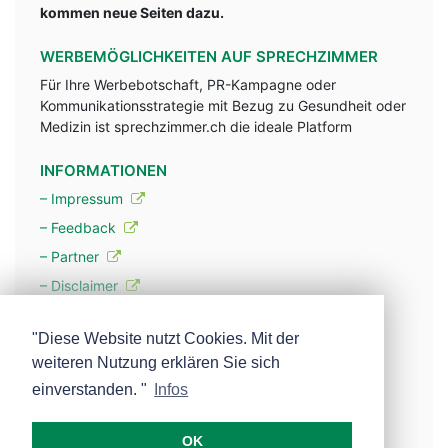
kommen neue Seiten dazu.
WERBEMÖGLICHKEITEN AUF SPRECHZIMMER
Für Ihre Werbebotschaft, PR-Kampagne oder
Kommunikationsstrategie mit Bezug zu Gesundheit oder
Medizin ist sprechzimmer.ch die ideale Platform
INFORMATIONEN
– Impressum
– Feedback
– Partner
– Disclaimer
– Datenschutzerklärung / Privacy Policy
"Diese Website nutzt Cookies. Mit der
weiteren Nutzung erklären Sie sich
– Werbung
einverstanden. "
Infos
– Mehr über unsere Experten
OK