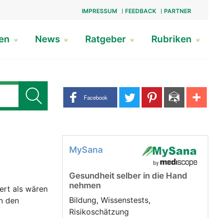
IMPRESSUM
FEEDBACK
PARTNER
gen
News
Ratgeber
Rubriken
Share buttons
Facebook
MySana
Gesundheit selber in die Hand
nehmen
ert als wären
Bildung, Wissenstests,
n den
Risikoschätzung