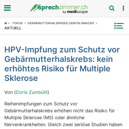
Fokus
FOKUS
GEBÄRMUTTERHALSKREBS/ GENITALWARZEN
AKTUELL
Krankheitsbilder
HPV-Impfung zum Schutz vor
Symptome
Gebärmutterhalskrebs: kein
Untersuchungen
erhöhtes Risiko für Multiple
Sklerose
News
Von (
Doris Zumbühl
)
Ratgeber
Reihenimpfungen zum Schutz vor
Rubriken
Gebärmutterhalskrebs erhöhen nicht das Risiko für
Multiple Sklerose (MS) oder ähnliche
Nervenkrankheiten. Gleich zwei seriöse Studien haben