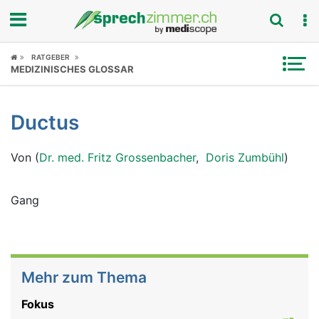
Fokus
RATGEBER
MEDIZINISCHES GLOSSAR
Krankheitsbilder
Ductus
Symptome
Von (
Dr. med. Fritz Grossenbacher
,
Doris Zumbühl
)
Untersuchungen
News
Gang
Ratgeber
Rubriken
Mehr zum Thema
Fokus