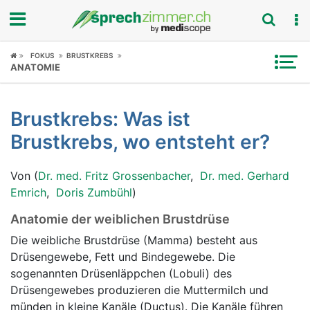
Fokus
FOKUS
BRUSTKREBS
ANATOMIE
Krankheitsbilder
Brustkrebs: Was ist
Symptome
Brustkrebs, wo entsteht er?
Untersuchungen
Von (
Dr. med. Fritz Grossenbacher
,
Dr. med. Gerhard
News
Emrich
,
Doris Zumbühl
)
Anatomie der weiblichen Brustdrüse
Ratgeber
Die weibliche Brustdrüse (Mamma) besteht aus
Rubriken
Drüsengewebe, Fett und Bindegewebe. Die
sogenannten Drüsenläppchen (Lobuli) des
Drüsengewebes produzieren die Muttermilch und
münden in kleine Kanäle (Ductus). Die Kanäle führen