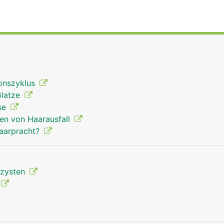
ionszyklus
Glatze
se
en von Haarausfall
Haarpracht?
lzysten