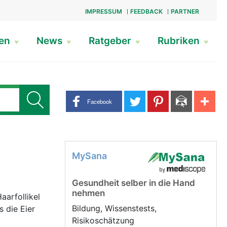
IMPRESSUM
FEEDBACK
PARTNER
gen
News
Ratgeber
Rubriken
Share buttons
Facebook
MySana
Gesundheit selber in die Hand
nehmen
aarfollikel
Bildung, Wissenstests,
s die Eier
Risikoschätzung