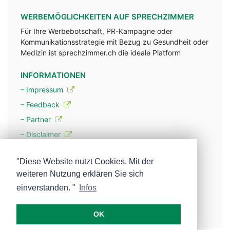
WERBEMÖGLICHKEITEN AUF SPRECHZIMMER
Für Ihre Werbebotschaft, PR-Kampagne oder
Kommunikationsstrategie mit Bezug zu Gesundheit oder
Medizin ist sprechzimmer.ch die ideale Platform
INFORMATIONEN
– Impressum
– Feedback
– Partner
– Disclaimer
– Datenschutzerklärung / Privacy Policy
"Diese Website nutzt Cookies. Mit der
weiteren Nutzung erklären Sie sich
– Werbung
einverstanden. "
Infos
– Mehr über unsere Experten
OK