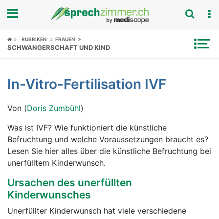
Fokus
RUBRIKEN
FRAUEN
SCHWANGERSCHAFT UND KIND
Krankheitsbilder
In-Vitro-Fertilisation IVF
Symptome
Von (
Doris Zumbühl
)
Untersuchungen
Was ist IVF? Wie funktioniert die künstliche
News
Befruchtung und welche Voraussetzungen braucht es?
Lesen Sie hier alles über die künstliche Befruchtung bei
Ratgeber
unerfülltem Kinderwunsch.
Rubriken
Ursachen des unerfüllten
Kinderwunsches
Unerfüllter Kinderwunsch hat viele verschiedene