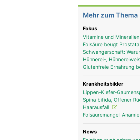
Mehr zum Thema
Fokus
Vitamine und Mineralie
Folsäure beugt Prostata
Schwangerschaft: Warum
Hühnerei-, Hühnereiweis
Glutenfreie Ernährung b
Krankheitsbilder
Lippen-Kiefer-Gaumens
Spina bifida, Offener R
Haarausfall
Folsäuremangel-Anämi
News