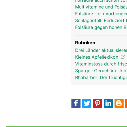
Folsäure auch schon vo
Multivitamine und Folsä
Folsäure - ein Vorbeugem
Schlaganfall: Reduziert
Folsäure gegen hohen B
Rubriken
Drei Länder aktualisier
Kleines Apfellexikon
Vitaminstoss durch fri
Spargel: Geruch im Uri
Rhabarber: Der fruchti