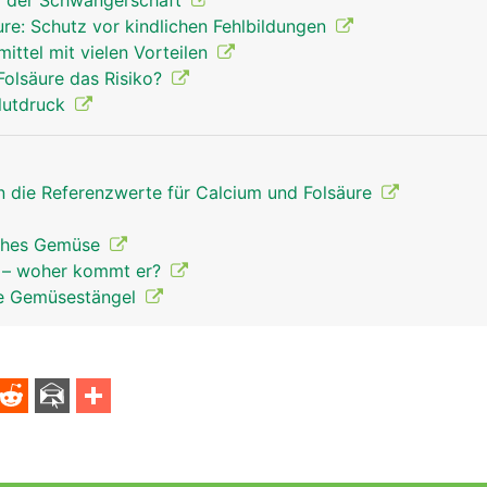
r der Schwangerschaft
ure: Schutz vor kindlichen Fehlbildungen
ittel mit vielen Vorteilen
 Folsäure das Risiko?
lutdruck
en die Referenzwerte für Calcium und Folsäure
sches Gemüse
n – woher kommt er?
ge Gemüsestängel