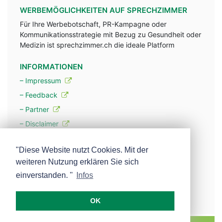
WERBEMÖGLICHKEITEN AUF SPRECHZIMMER
Für Ihre Werbebotschaft, PR-Kampagne oder
Kommunikationsstrategie mit Bezug zu Gesundheit oder
Medizin ist sprechzimmer.ch die ideale Platform
INFORMATIONEN
– Impressum
– Feedback
– Partner
– Disclaimer
– Datenschutzerklärung / Privacy Policy
"Diese Website nutzt Cookies. Mit der
weiteren Nutzung erklären Sie sich
– Werbung
einverstanden. "
Infos
– Mehr über unsere Experten
OK
MEDISCOPE AG E-MAIL:
INFO@MEDISCOPE.CH