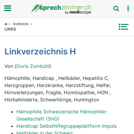
Fokus
RUBRIKEN
LINKS
Krankheitsbilder
Linkverzeichnis H
Symptome
Von (
Doris Zumbühl
)
Untersuchungen
Hämophilie, Handicap , Heilbäder, Hepatitis C,
News
Herzgruppen, Herzkranke, Herzstiftung, Helfer,
Hirnverletzungen, Fragile, Homöopathie, HON ,
Ratgeber
Hörbehinderte, Schwerhörige, Huntington
Rubriken
Hämophilie Schweizerische Hämophilie-
Gesellschaft (SHG)
Handicap Selbsthilfegruppeplattform Impuls
Heilbäder in der Schweiz