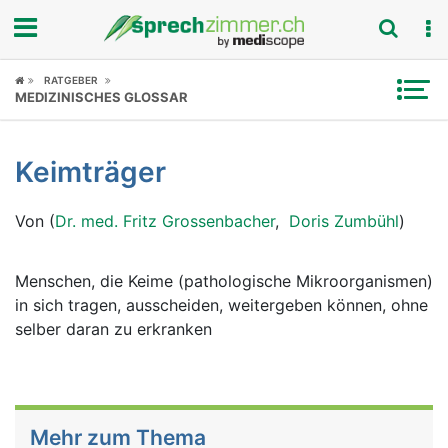
Fokus
RATGEBER
MEDIZINISCHES GLOSSAR
Krankheitsbilder
Keimträger
Symptome
Von (
Dr. med. Fritz Grossenbacher
,
Doris Zumbühl
)
Untersuchungen
News
Menschen, die Keime (pathologische Mikroorganismen)
in sich tragen, ausscheiden, weitergeben können, ohne
Ratgeber
selber daran zu erkranken
Rubriken
Mehr zum Thema