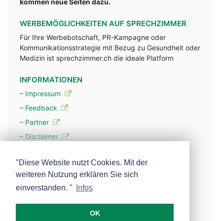
kommen neue Seiten dazu.
WERBEMÖGLICHKEITEN AUF SPRECHZIMMER
Für Ihre Werbebotschaft, PR-Kampagne oder
Kommunikationsstrategie mit Bezug zu Gesundheit oder
Medizin ist sprechzimmer.ch die ideale Platform
INFORMATIONEN
– Impressum
– Feedback
– Partner
– Disclaimer
– Datenschutzerklärung / Privacy Policy
"Diese Website nutzt Cookies. Mit der
weiteren Nutzung erklären Sie sich
– Werbung
einverstanden. "
Infos
– Mehr über unsere Experten
OK