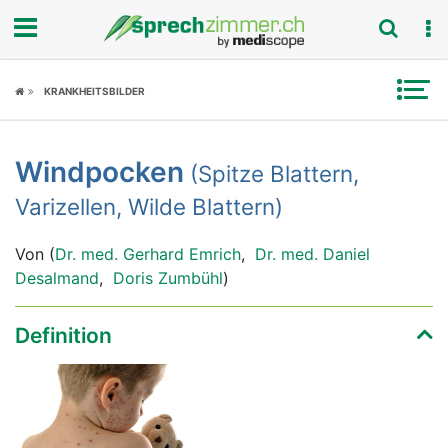
Fokus
KRANKHEITSBILDER
Krankheitsbilder
Windpocken
(Spitze Blattern,
Symptome
Varizellen, Wilde Blattern)
Untersuchungen
Von (
Dr. med. Gerhard Emrich
,
Dr. med. Daniel
News
Desalmand
,
Doris Zumbühl
)
Ratgeber
Definition
Rubriken