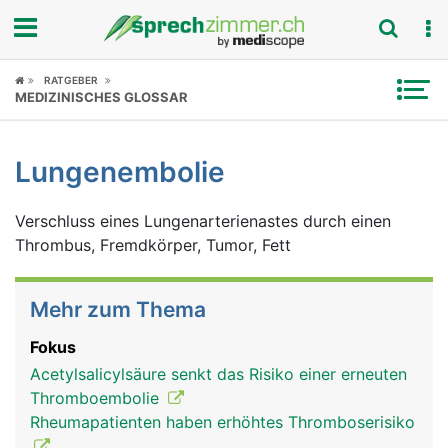
Fokus
RATGEBER
MEDIZINISCHES GLOSSAR
Krankheitsbilder
Lungenembolie
Symptome
Verschluss eines Lungenarterienastes durch einen
Untersuchungen
Thrombus, Fremdkörper, Tumor, Fett
News
Mehr zum Thema
Ratgeber
Fokus
Rubriken
Acetylsalicylsäure senkt das Risiko einer erneuten
Thromboembolie
Rheumapatienten haben erhöhtes Thromboserisiko