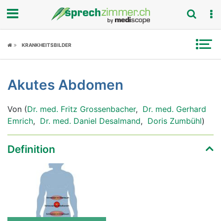
Fokus
KRANKHEITSBILDER
Krankheitsbilder
Akutes Abdomen
Symptome
Von (
Dr. med. Fritz Grossenbacher
,
Dr. med. Gerhard
Untersuchungen
Emrich
,
Dr. med. Daniel Desalmand
,
Doris Zumbühl
)
News
Definition
Ratgeber
Rubriken