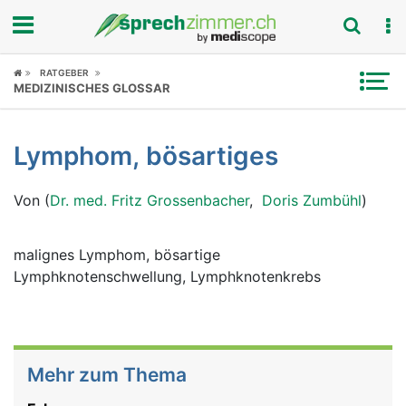
Fokus
RATGEBER
MEDIZINISCHES GLOSSAR
Krankheitsbilder
Lymphom, bösartiges
Symptome
Von (
Dr. med. Fritz Grossenbacher
,
Doris Zumbühl
)
Untersuchungen
News
malignes Lymphom, bösartige
Lymphknotenschwellung, Lymphknotenkrebs
Ratgeber
Rubriken
Mehr zum Thema