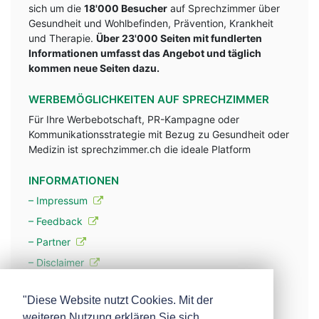
sich um die
18'000 Besucher
auf Sprechzimmer über
Gesundheit und Wohlbefinden, Prävention, Krankheit
und Therapie.
Über 23'000 Seiten mit fundlerten
Informationen umfasst das Angebot und täglich
kommen neue Seiten dazu.
WERBEMÖGLICHKEITEN AUF SPRECHZIMMER
Für Ihre Werbebotschaft, PR-Kampagne oder
Kommunikationsstrategie mit Bezug zu Gesundheit oder
Medizin ist sprechzimmer.ch die ideale Platform
INFORMATIONEN
– Impressum
– Feedback
– Partner
– Disclaimer
– Datenschutzerklärung / Privacy Policy
"Diese Website nutzt Cookies. Mit der
weiteren Nutzung erklären Sie sich
– Werbung